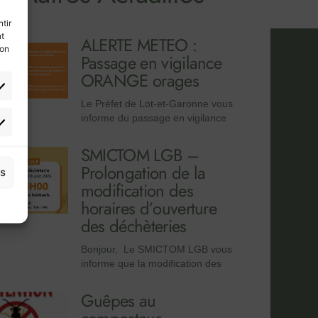
tir
nt
ALERTE METEO :
son
Passage en vigilance
ORANGE orages
Le Préfet de Lot-et-Garonne vous
informe du passage en vigilance
SMICTOM LGB –
Prolongation de la
es
modification des
horaires d’ouverture
des déchèteries
Bonjour, Le SMICTOM LGB vous
informe que la modification des
Guêpes au