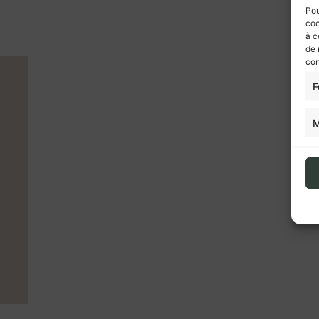
Pou
coo
à c
de 
con
F
M