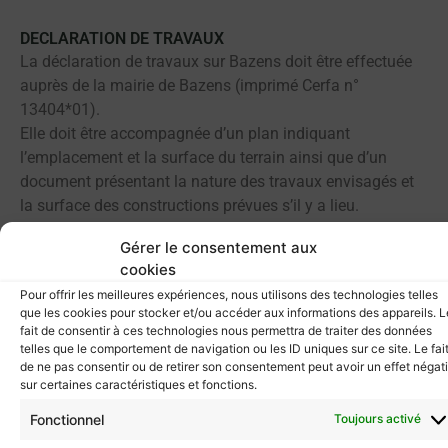
DECLARATION DE TRAVAUX
La déclaration de travaux sur Bazens doit être effectuée
auprès de la mairie de Bazens (imprimé Cerfa n°
13404*01).
Elle doit être accompagnée d’un plan indiquant
l’emplacement et la surface du terrain ainsi que d’un
document présentant la nature des travaux envisagés et
la surface des constructions prévues s’il y a lieu.
La déclaration de travaux est traitée sous un délais de 1
Gérer le consentement aux
mois. Pour déposer une déclaration de travaux veuillez
cookies
vous rendre directement à la mairie de Bazens.
Pour offrir les meilleures expériences, nous utilisons des technologies telles
que les cookies pour stocker et/ou accéder aux informations des appareils. L
fait de consentir à ces technologies nous permettra de traiter des données
PERMIS DE DEMOLIR A BAZENS
telles que le comportement de navigation ou les ID uniques sur ce site. Le fai
Le permis de démolir est une autorisation administrative
de ne pas consentir ou de retirer son consentement peut avoir un effet négati
impérative lorsque l’on souhaite procéder à la démolition
sur certaines caractéristiques et fonctions.
partielle ou totale d’une construction.
Fonctionnel
Toujours activé
La demande du permis de démolir sur Bazens doit être